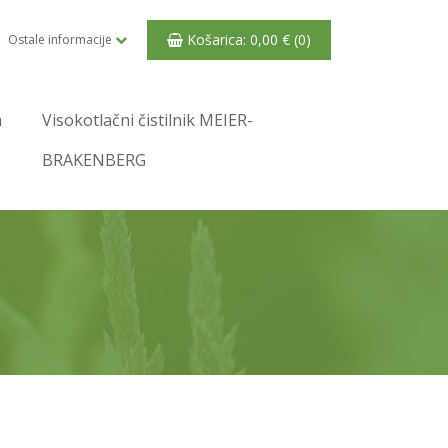
Košarica:
0,00
€
(0)
Ostale informacije
a
Visokotlačni čistilnik MEIER-
BRAKENBERG