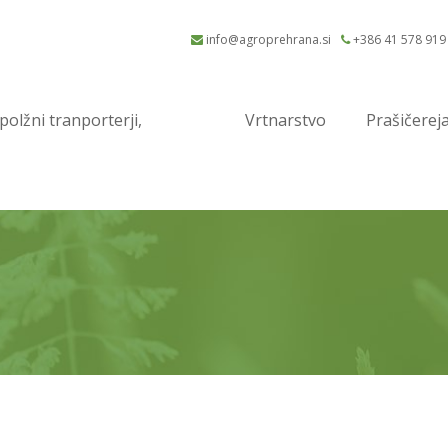
info@agroprehrana.si
+386 41 578 919
 polžni tranporterji,
Vrtnarstvo
Prašičerej